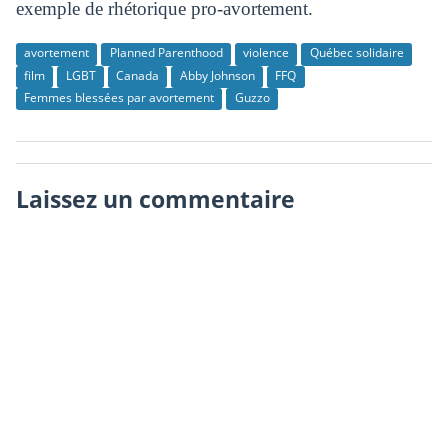
exemple de rhétorique pro-avortement.
avortement
Planned Parenthood
violence
Québec solidaire
film
LGBT
Canada
Abby Johnson
FFQ
Femmes blessées par avortement
Guzzo
Laissez un commentaire