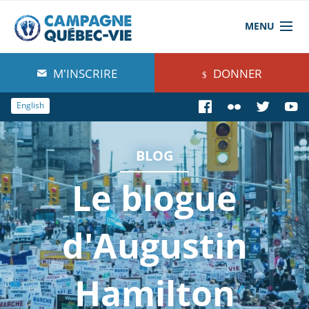
MENU
À propos de nous
M'INSCRIRE
DONNER
Blog
English
Comprendre
BLOG
Agir
Le blogue
Boutique
d'Augustin
Hamilton