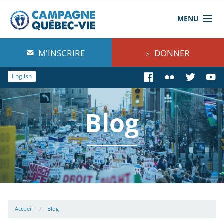
MENU
À propos de nous
M'INSCRIRE
DONNER
Blog
English
Comprendre
Blog
Agir
Boutique
Accueil
Blog