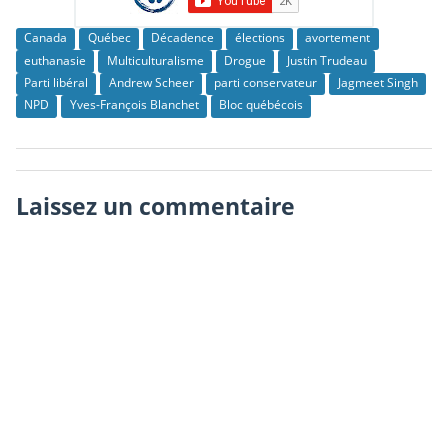
Canada
Québec
Décadence
élections
avortement
euthanasie
Multiculturalisme
Drogue
Justin Trudeau
Parti libéral
Andrew Scheer
parti conservateur
Jagmeet Singh
NPD
Yves-François Blanchet
Bloc québécois
Laissez un commentaire