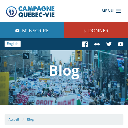
MENU
À propos de nous
M'INSCRIRE
DONNER
Blog
English
Comprendre
Blog
Agir
Boutique
Accueil
Blog