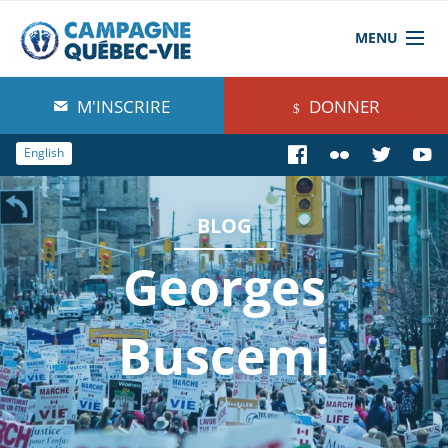
MENU
À propos de nous
M'INSCRIRE
DONNER
Blog
English
Comprendre
BLOG
Agir
Georges
Boutique
Buscemi