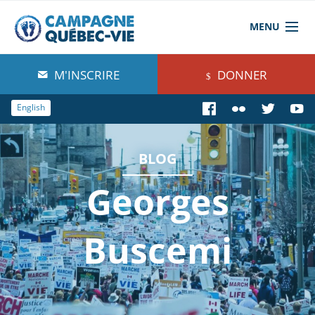
MENU
À propos de nous
M'INSCRIRE
DONNER
Blog
English
Comprendre
BLOG
Agir
Georges
Boutique
Buscemi