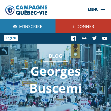
MENU
À propos de nous
M'INSCRIRE
DONNER
Blog
English
Comprendre
BLOG
Agir
Georges
Boutique
Buscemi