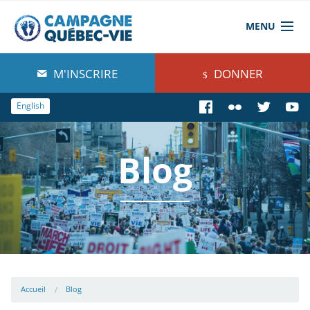
MENU
À propos de nous
M'INSCRIRE
DONNER
Blog
English
Comprendre
Blog
Agir
Boutique
Accueil
Blog