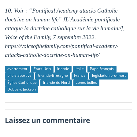
10. Voir : “Pontifical Academy attacks Catholic
doctrine on human life” [L’Académie pontificale
attaque la doctrine catholique sur la vie humaine],
Voice of the Family, 7 septembre 2022.
https://voiceofthefamily.com/pontifical-academy-
attacks-catholic-doctrine-on-human-life/
avortement
États-Unis
Irlande
Italie
Pape François
pilule abortive
Grande-Bretagne
France
législation pro-mort
Église Catholique
Irlande du Nord
zones bulles
Dobbs v. Jackson
Laissez un commentaire