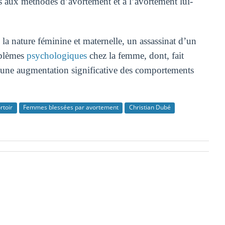
s aux méthodes d’avortement et à l’avortement lui-
e la nature féminine et maternelle, un assassinat d’un
blèmes
psychologiques
chez la femme, dont, fait
 une augmentation significative des comportements
rtoir
Femmes blessées par avortement
Christian Dubé