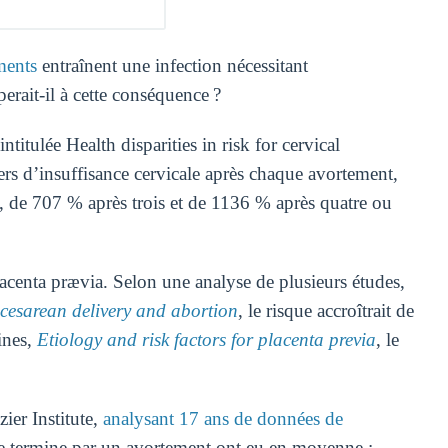
ments
entraînent une infection nécessitant
erait-il à cette conséquence ?
tulée Health disparities in risk for cervical
rs d’insuffisance cervicale après chaque avortement,
de 707 % après trois et de 1136 % après quatre ou
acenta prævia. Selon une analyse de plusieurs études,
 cesarean delivery and abortion
, le risque accroîtrait de
ines,
Etiology and risk factors for placenta previa
, le
ier Institute,
analysant 17 ans de données de
se termine par un avortement ont eu en moyenne :