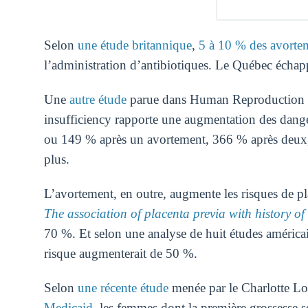
Selon
une étude britannique
,
5 à 10 % des avorte
l’administration d’antibiotiques. Le Québec échapp
Une
autre étude
parue dans Human Reproduction inti
insufficiency rapporte une augmentation des dange
ou 149 % après un avortement, 366 % après deux, 
plus.
L’avortement, en outre, augmente les risques de pl
The association of placenta previa with history of
70 %. Et selon une analyse de huit études américa
risque augmenterait de 50 %.
Selon
une récente étude
menée par le Charlotte Loz
Medicaid
, les femmes dont la première grossesse 