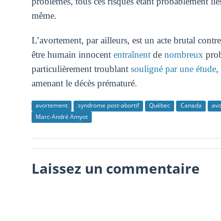
problèmes, tous ces risques étant probablement lié
même.
L’avortement, par ailleurs, est un acte brutal contr
être humain innocent
entraînent
de
nombreux
pro
particulièrement troublant
souligné par une étude
,
amenant le décès prématuré.
avortement
syndrome post-abortif
Québec
Canada
avo
Marc-André Amyot
Laissez un commentaire