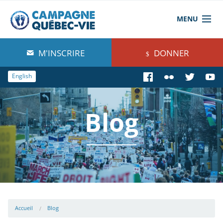
MENU
À propos de nous
M'INSCRIRE
DONNER
Blog
English
Comprendre
Blog
Agir
Boutique
Accueil
Blog