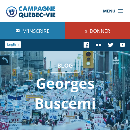
MENU
À propos de nous
M'INSCRIRE
DONNER
Blog
English
Comprendre
BLOG
Agir
Georges
Boutique
Buscemi