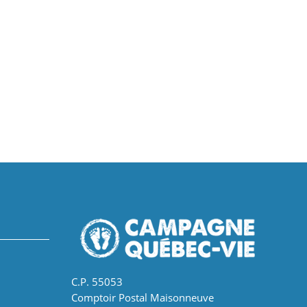
C.P. 55053
Comptoir Postal Maisonneuve