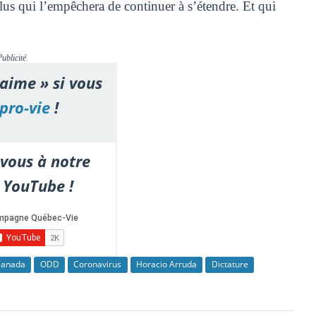
us qui l’empêchera de continuer à s’étendre. Et qui
Publicité
'aime » si vous
pro-vie
!
vous à notre
 YouTube !
Canada
ODD
Coronavirus
Horacio Arruda
Dictature