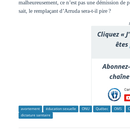
malheureusement, ce n’est pas une démission de pl
sait, le remplaçant d’Arruda sera-t-il pire ?
Cliquez « J
êtes
Abonnez-
chaîne
avortement
éducation sexuelle
ONU
Québec
OMS
dictature sanitaire