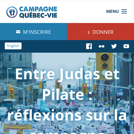
MENU
À propos de nous
M'INSCRIRE
DONNER
Blog
English
Comprendre
Entre Judas et
Agir
Boutique
Pilate :
réflexions sur la