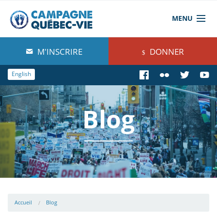
MENU
À propos de nous
M'INSCRIRE
DONNER
Blog
English
Comprendre
Blog
Agir
Boutique
Accueil
Blog