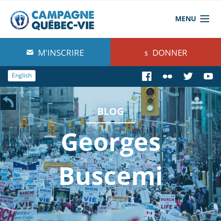
MENU
À propos de nous
M'INSCRIRE
DONNER
Blog
English
Comprendre
BLOG
Agir
Georges
Boutique
Buscemi