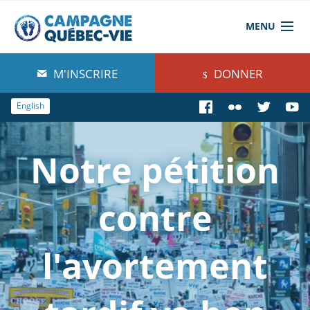
MENU
À propos de nous
M'INSCRIRE
DONNER
Blog
English
Comprendre
Notre pétition
Agir
Boutique
contre
l'avortement