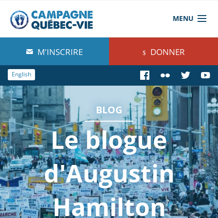
MENU
À propos de nous
M'INSCRIRE
DONNER
Blog
English
Comprendre
BLOG
Agir
Le blogue
Boutique
d'Augustin
Hamilton