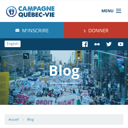
MENU
À propos de nous
M'INSCRIRE
DONNER
Blog
English
Comprendre
Blog
Agir
Boutique
Accueil
Blog