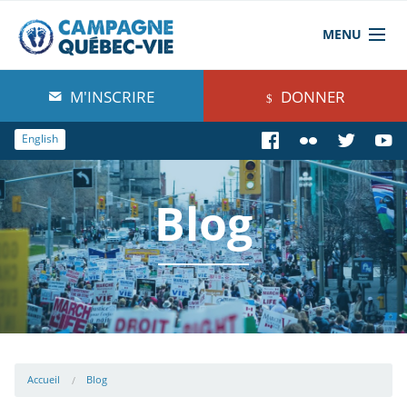
MENU
À propos de nous
M'INSCRIRE
DONNER
Blog
English
Comprendre
Blog
Agir
Boutique
Accueil
Blog