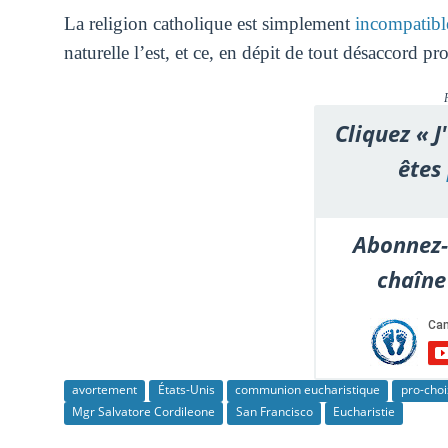
La religion catholique est simplement
incompatible
naturelle l’est, et ce, en dépit de tout désaccord p
Cliquez « J
êtes
Abonnez-
chaîne
avortement
États-Unis
communion eucharistique
pro-choi
Mgr Salvatore Cordileone
San Francisco
Eucharistie