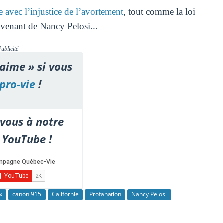
 avec l’injustice de l’avortement
, tout comme la loi
rovenant de Nancy Pelosi...
Publicité
'aime » si vous
pro-vie
!
vous à notre
 YouTube !
x
canon 915
Californie
Profanation
Nancy Pelosi