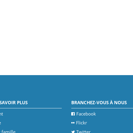
SAVOIR PLUS
BRANCHEZ-VOUS À NOUS
nt
Facebook
e
Flickr
 famille
Twitter