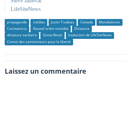
Steve Jalsevac
LifeSiteNews
propagande
médias
Justin Trudeau
Canada
Mondialisme
Coronavirus
Nouvel ordre mondial
Dictature
dictature sanitaire
Great Reset
traduction de LifeSiteNews
Convoi des camionneurs pour la liberté
Laissez un commentaire