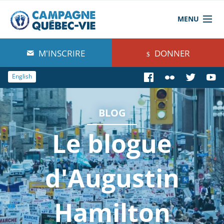
MENU
À propos de nous
M'INSCRIRE
DONNER
Blog
English
Comprendre
BLOG
Agir
Le blogue
Boutique
d'Augustin
Hamilton