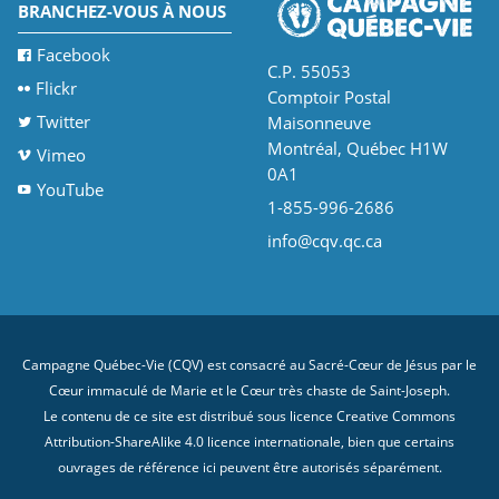
BRANCHEZ-VOUS À NOUS
Facebook
C.P. 55053
Flickr
Comptoir Postal
Twitter
Maisonneuve
Montréal, Québec H1W
Vimeo
0A1
YouTube
1-855-996-2686
info@cqv.qc.ca
Campagne Québec-Vie (CQV) est consacré au Sacré-Cœur de Jésus par le
Cœur immaculé de Marie et le Cœur très chaste de Saint-Joseph.
Le contenu de ce site est distribué sous licence
Creative Commons
Attribution-ShareAlike 4.0 licence internationale
, bien que certains
ouvrages de référence ici peuvent être autorisés séparément.