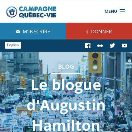
MENU
À propos de nous
M'INSCRIRE
DONNER
Blog
English
Comprendre
BLOG
Agir
Le blogue
Boutique
d'Augustin
Hamilton