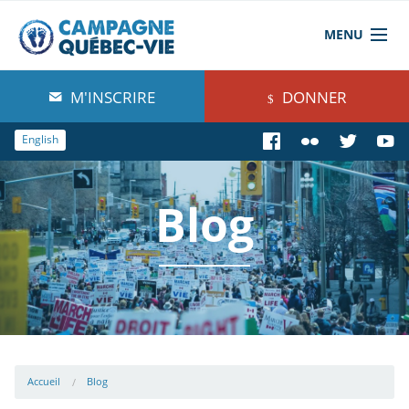
MENU
À propos de nous
M'INSCRIRE
DONNER
Blog
English
Comprendre
Blog
Agir
Boutique
Accueil
Blog