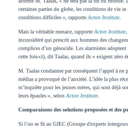
affirme M. Taalas, « ne sera pas la fin du monde. 
certaines parties du globe, les conditions de vie se
conditions difficiles », rapporte
Acton Institute
.
Mais la véritable menace, rapporte
Acton Institute
,
inconsidéré qui prescrit aux hommes des changemen
complices d’un génocide. Les alarmistes adoptent
cette fois-ci), dit Taalas, quand ils « exigent zéro
M. Taalas condamne par conséquent l’appel à ne pa
médias a provoqué de l’anxiété. L’idée la plus réce
m’inquiète pour les jeunes mères, qui sont déjà so
leurs épaules », selon
Acton Institute
.
Comparaisons des solutions proposées et des p
Si l’on se fit au GIEC (Groupe d'experts intergouv