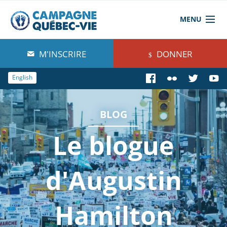
MENU
À propos de nous
M'INSCRIRE
DONNER
Blog
English
Comprendre
BLOG
Agir
Le blogue
Boutique
d'Augustin
Hamilton