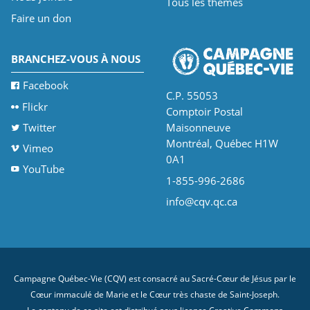
Tous les thèmes
Faire un don
BRANCHEZ-VOUS À NOUS
Facebook
C.P. 55053
Flickr
Comptoir Postal
Twitter
Maisonneuve
Montréal, Québec H1W
Vimeo
0A1
YouTube
1-855-996-2686
info@cqv.qc.ca
Campagne Québec-Vie (CQV) est consacré au Sacré-Cœur de Jésus par le
Cœur immaculé de Marie et le Cœur très chaste de Saint-Joseph.