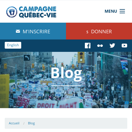
MENU
À propos de nous
M'INSCRIRE
DONNER
Blog
English
Comprendre
Blog
Agir
Boutique
Accueil
Blog