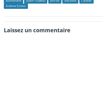
avortement
Justin Trudeau
pro-vie
élections
Canada
Andrew Scheer
Laissez un commentaire