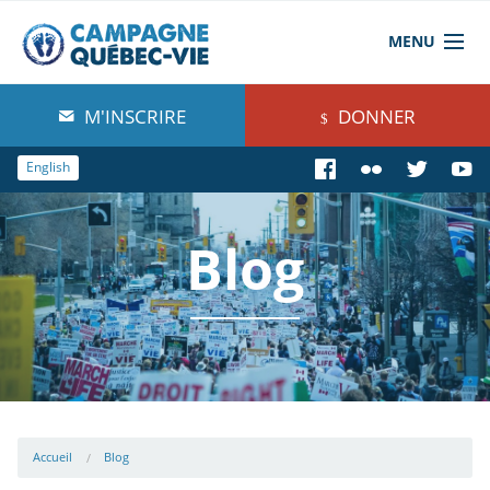
MENU
À propos de nous
M'INSCRIRE
DONNER
Blog
English
Comprendre
Blog
Agir
Boutique
Accueil
Blog