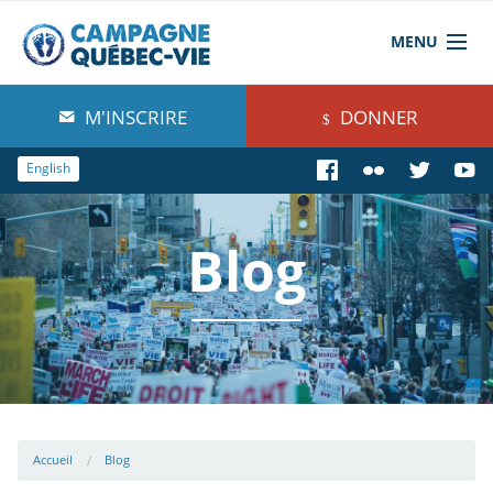
MENU
À propos de nous
M'INSCRIRE
DONNER
Blog
English
Comprendre
Blog
Agir
Boutique
Accueil
Blog