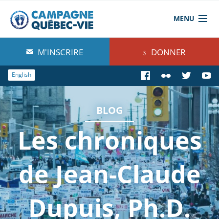
MENU
À propos de nous
M'INSCRIRE
DONNER
Blog
English
Comprendre
BLOG
Agir
Les chroniques
Boutique
de Jean-Claude
Dupuis, Ph.D.