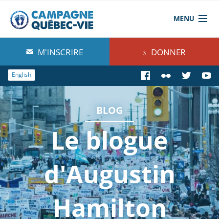
MENU
À propos de nous
M'INSCRIRE
DONNER
Blog
English
Comprendre
BLOG
Agir
Le blogue
Boutique
d'Augustin
Hamilton