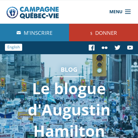
MENU
À propos de nous
M'INSCRIRE
DONNER
Blog
English
Comprendre
BLOG
Agir
Le blogue
Boutique
d'Augustin
Hamilton