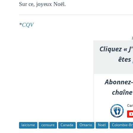
Sur ce, joyeux Noël.
*
CQV
Cliquez « J
êtes
Abonnez-
chaîne
laïcisme
censure
Canada
Ontario
Noël
Colombie-Br