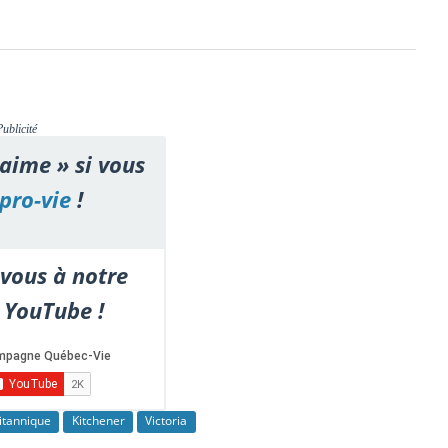
Publicité
'aime » si vous
pro-vie
!
vous à notre
 YouTube !
itannique
Kitchener
Victoria