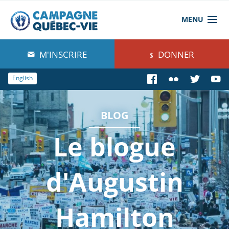
MENU
À propos de nous
M'INSCRIRE
DONNER
Blog
English
Comprendre
BLOG
Agir
Le blogue
Boutique
d'Augustin
Hamilton