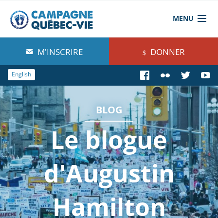
MENU
À propos de nous
M'INSCRIRE
DONNER
Blog
English
Comprendre
BLOG
Agir
Le blogue
Boutique
d'Augustin
Hamilton