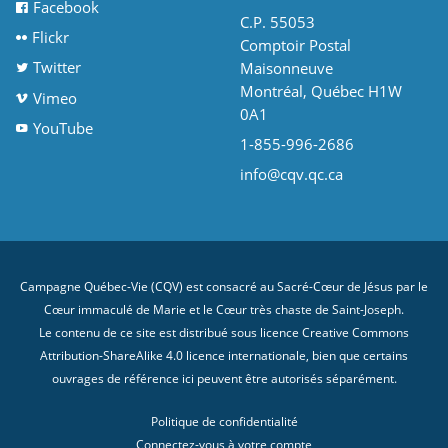
Facebook
C.P. 55053
Flickr
Comptoir Postal
Twitter
Maisonneuve
Montréal, Québec H1W
Vimeo
0A1
YouTube
1-855-996-2686
info@cqv.qc.ca
Campagne Québec-Vie (CQV) est consacré au Sacré-Cœur de Jésus par le
Cœur immaculé de Marie et le Cœur très chaste de Saint-Joseph.
Le contenu de ce site est distribué sous licence
Creative Commons
Attribution-ShareAlike 4.0 licence internationale
, bien que certains
ouvrages de référence ici peuvent être autorisés séparément.
Politique de confidentialité
Connectez-vous à votre compte