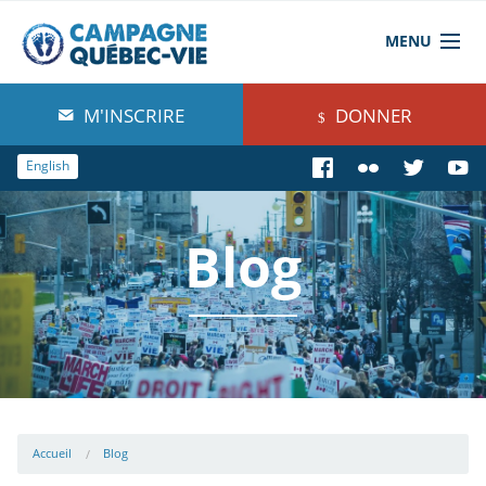
MENU
À propos de nous
M'INSCRIRE
DONNER
Blog
English
Comprendre
Blog
Agir
Boutique
Accueil
Blog