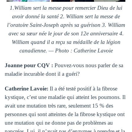
1.William
sert
la messe pour remercier Dieu de lui
avoir donné la santé 2. William
sert
la messe de
l’oratoire
Saint-Joseph
après sa guérison 3. William
avec sa
sœur
n
ée
l
e
jour de son
12e
anniversaire 4.
W
illiam quand i
l
a reçu sa
médaille
de la légion
canadienne.
— Photo
:
Catherine
Lavoie
Joanne pour CQV :
Pouvez-vous nous parler de sa
maladie incurable dont il a guéri?
Catherine Lavoie:
Il a été testé positif à la fibrose
kystique, c’est une maladie qui atteint les poumons. Il
avait une mutation très rare, seulement 15 % des
personnes qui sont atteintes de la fibrose kystique ont
une mutation qui ne donne pas de problèmes au
pancréas. Lui, il n’avait pas d’enzymes à prendre et la