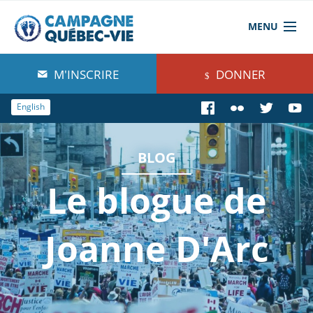
MENU
À propos de nous
M'INSCRIRE
DONNER
Blog
English
Comprendre
BLOG
Agir
Le blogue de
Boutique
Joanne D'Arc