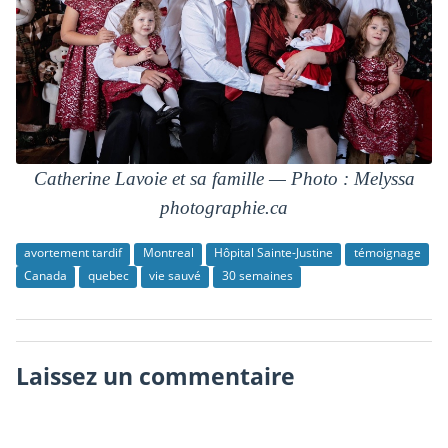
Catherine Lavoie et sa famille —
Photo : Melyssa
photographie.ca
avortement tardif
Montreal
Hôpital Sainte-Justine
témoignage
Canada
quebec
vie sauvé
30 semaines
Laissez un commentaire