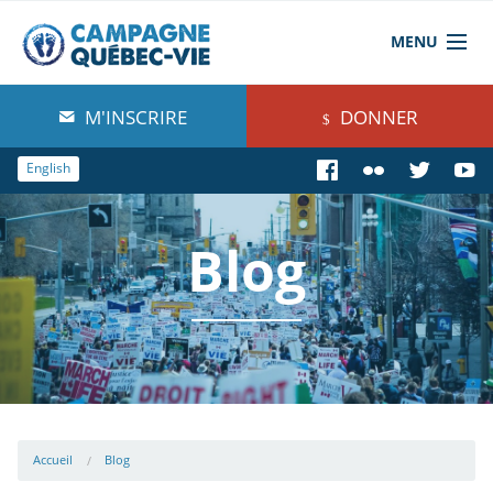
MENU
À propos de nous
M'INSCRIRE
DONNER
Blog
English
Comprendre
Blog
Agir
Boutique
Accueil
Blog