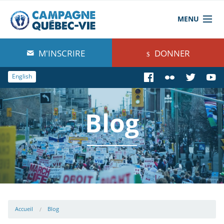
MENU
À propos de nous
M'INSCRIRE
DONNER
Blog
English
Comprendre
Blog
Agir
Boutique
Accueil
Blog