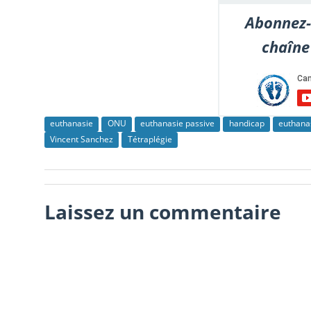
Abonnez-
chaîne
euthanasie
ONU
euthanasie passive
handicap
euthana
Vincent Sanchez
Tétraplégie
Laissez un commentaire