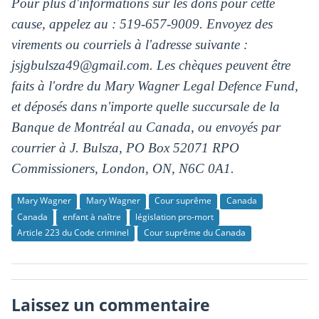
Pour plus d'informations sur les dons pour cette
cause, appelez au : 519-657-9009. Envoyez des
virements ou courriels à l'adresse suivante :
jsjgbulsza49@gmail.com
. Les chèques peuvent être
faits à l'ordre du Mary Wagner Legal Defence Fund,
et déposés dans n'importe quelle succursale de la
Banque de Montréal au Canada, ou envoyés par
courrier à J. Bulsza, PO Box 52071 RPO
Commissioners, London, ON, N6C 0A1.
Mary Wagner
Mary Wagner
Cour suprême
Canada
Canada
enfant à naître
législation pro-mort
Article 223 du Code criminel
Cour suprême du Canada
Laissez un commentaire