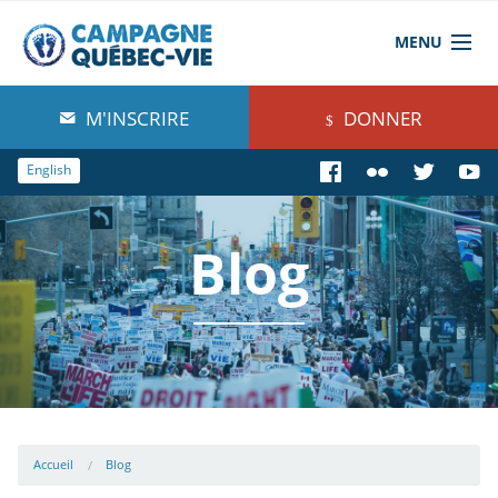
MENU
À propos de nous
M'INSCRIRE
DONNER
Blog
English
Comprendre
Blog
Agir
Boutique
Accueil
Blog