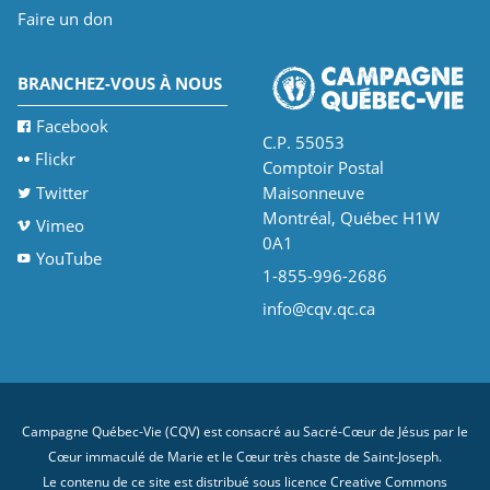
Faire un don
BRANCHEZ-VOUS À NOUS
Facebook
C.P. 55053
Flickr
Comptoir Postal
Twitter
Maisonneuve
Montréal, Québec H1W
Vimeo
0A1
YouTube
1-855-996-2686
info@cqv.qc.ca
Campagne Québec-Vie (CQV) est consacré au Sacré-Cœur de Jésus par le
Cœur immaculé de Marie et le Cœur très chaste de Saint-Joseph.
Le contenu de ce site est distribué sous licence
Creative Commons