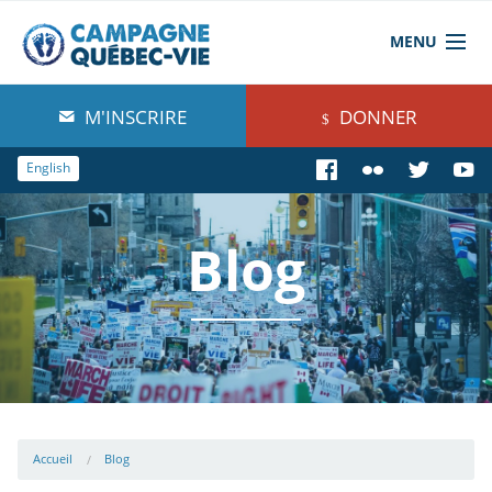
MENU
À propos de nous
M'INSCRIRE
DONNER
Blog
English
Comprendre
Blog
Agir
Boutique
Accueil
Blog