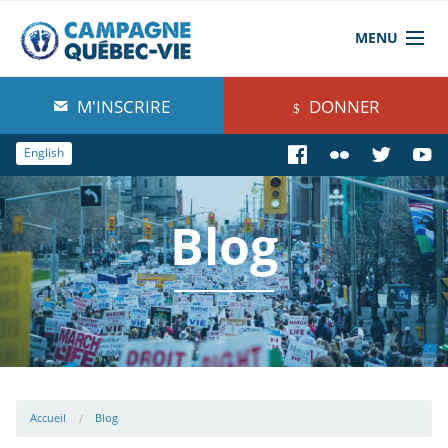
MENU
À propos de nous
M'INSCRIRE
DONNER
Blog
English
Comprendre
Blog
Agir
Boutique
Accueil
Blog