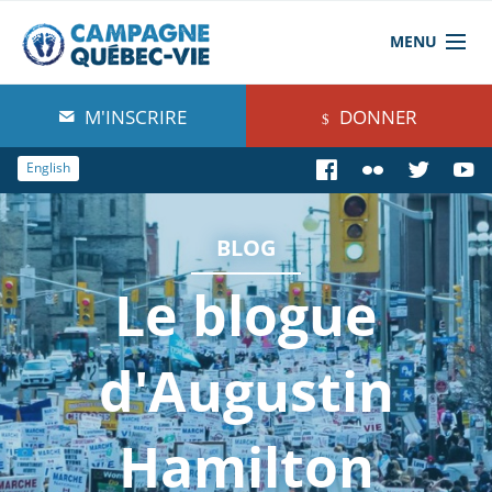
MENU
À propos de nous
M'INSCRIRE
DONNER
Blog
English
Comprendre
BLOG
Agir
Le blogue
Boutique
d'Augustin
Hamilton