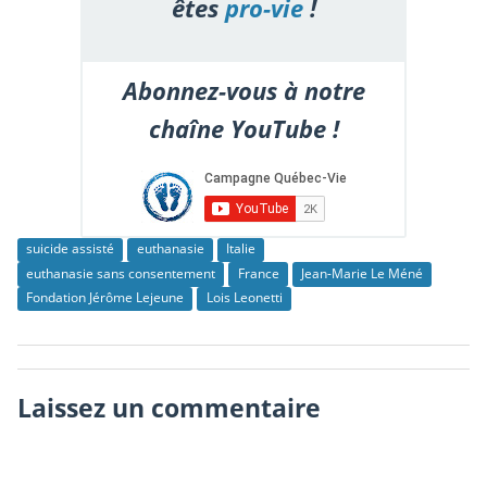
êtes
pro-vie
!
Abonnez-vous à notre
chaîne YouTube !
suicide assisté
euthanasie
Italie
euthanasie sans consentement
France
Jean-Marie Le Méné
Fondation Jérôme Lejeune
Lois Leonetti
Laissez un commentaire