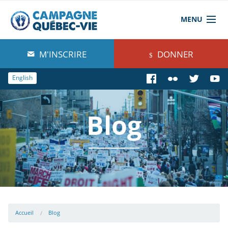
MENU
À propos de nous
M'INSCRIRE
DONNER
Blog
English
Comprendre
Blog
Agir
Boutique
Accueil
Blog