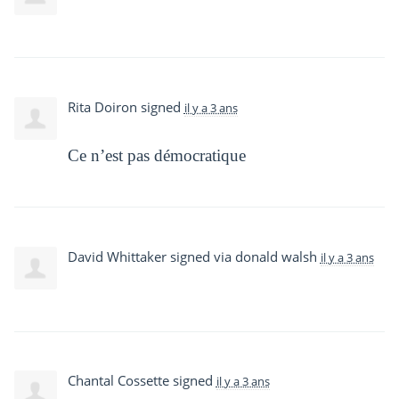
Rita Doiron
signed
il y a 3 ans
Ce n’est pas démocratique
David Whittaker
signed via
donald walsh
il y a 3 ans
Chantal Cossette
signed
il y a 3 ans