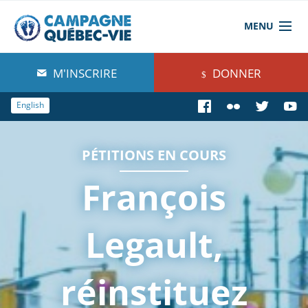
MENU
À propos de nous
M'INSCRIRE
DONNER
Blog
English
Comprendre
PÉTITIONS EN COURS
Agir
François
Boutique
Legault,
réinstituez