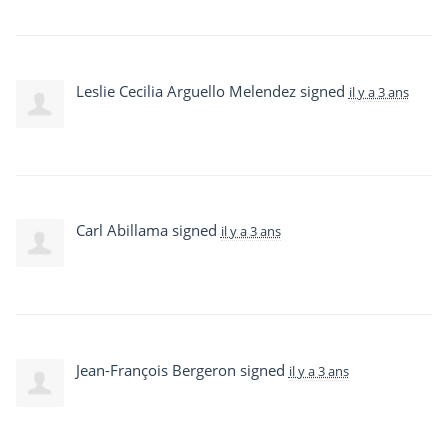
Leslie Cecilia Arguello Melendez
signed
il y a 3 ans
Carl Abillama
signed
il y a 3 ans
Jean-François Bergeron
signed
il y a 3 ans