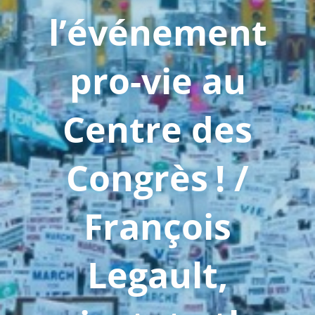
l’événement
pro-vie au
Centre des
Congrès ! /
François
Legault,