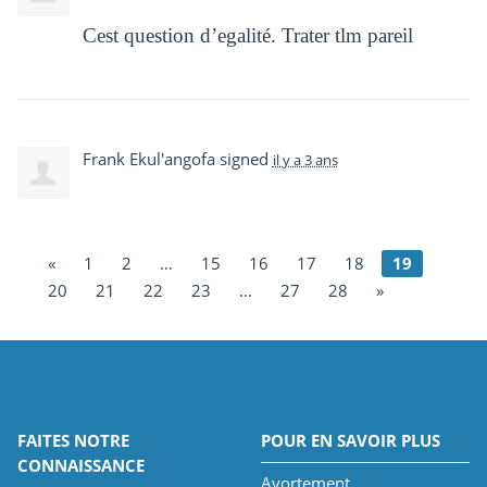
Cest question d’egalité. Trater tlm pareil
Frank Ekul'angofa
signed
il y a 3 ans
«
1
2
…
15
16
17
18
19
20
21
22
23
…
27
28
»
FAITES NOTRE
POUR EN SAVOIR PLUS
CONNAISSANCE
Avortement