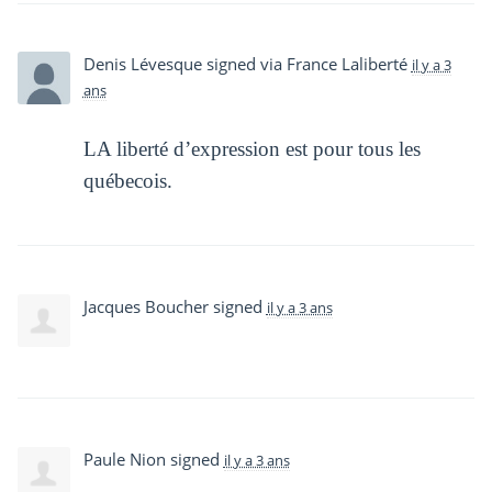
Denis Lévesque
signed via
France Laliberté
il y a 3
ans
LA liberté d’expression est pour tous les
québecois.
Jacques Boucher
signed
il y a 3 ans
Paule Nion
signed
il y a 3 ans