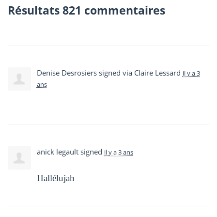
Résultats 821 commentaires
Denise Desrosiers
signed via
Claire Lessard
il y a 3
ans
anick legault
signed
il y a 3 ans
Hallélujah