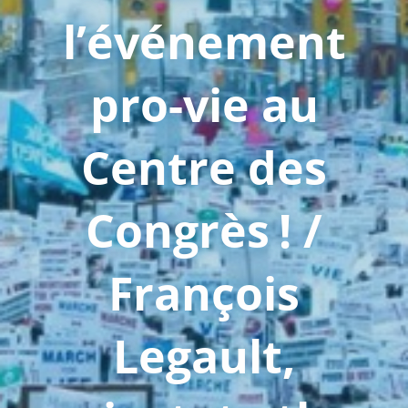
l’événement
pro-vie au
Centre des
Congrès ! /
François
Legault,