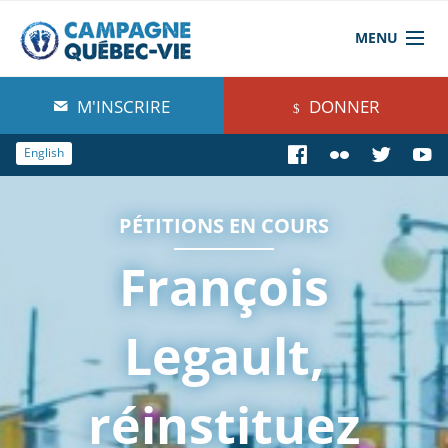
MENU
À propos de nous
M'INSCRIRE
DONNER
Blog
English
Comprendre
PÉTITIONS EN COURS
Agir
François
Boutique
Legault,
réinstituez