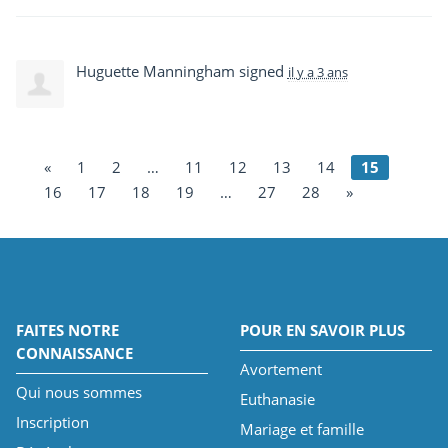
Huguette Manningham
signed
il y a 3 ans
«
1
2
…
11
12
13
14
15
16
17
18
19
…
27
28
»
FAITES NOTRE
POUR EN SAVOIR PLUS
CONNAISSANCE
Avortement
Qui nous sommes
Euthanasie
Inscription
Mariage et famille