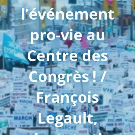
l’événement
pro-vie au
Centre des
Congrès ! /
François
Legault,