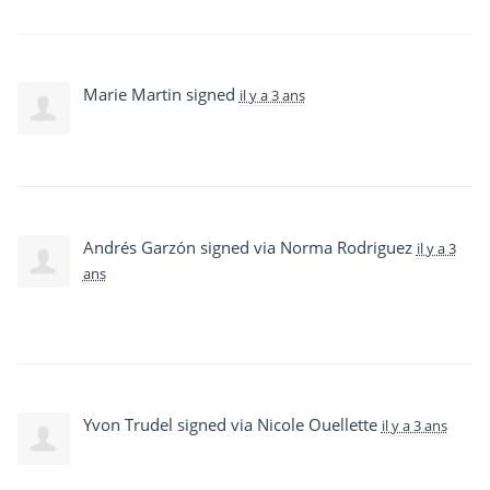
Marie Martin
signed
il y a 3 ans
Andrés Garzón
signed via
Norma Rodriguez
il y a 3
ans
Yvon Trudel
signed via
Nicole Ouellette
il y a 3 ans