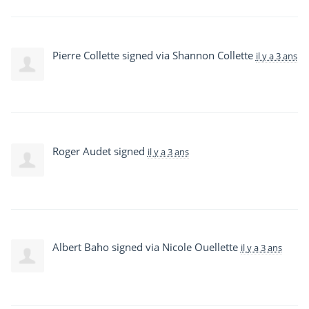
Pierre Collette
signed via
Shannon Collette
il y a 3 ans
Roger Audet
signed
il y a 3 ans
Albert Baho
signed via
Nicole Ouellette
il y a 3 ans