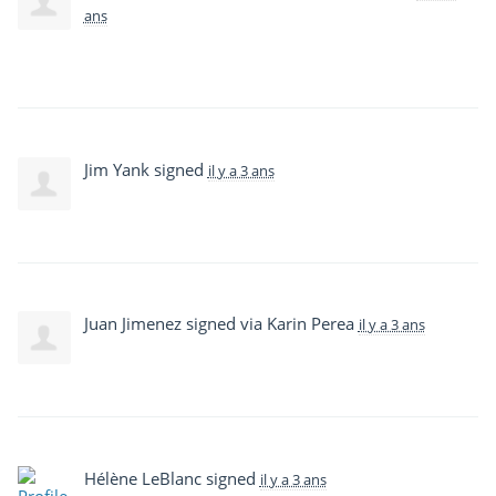
ans
Jim Yank
signed
il y a 3 ans
Juan Jimenez
signed via
Karin Perea
il y a 3 ans
Hélène LeBlanc
signed
il y a 3 ans