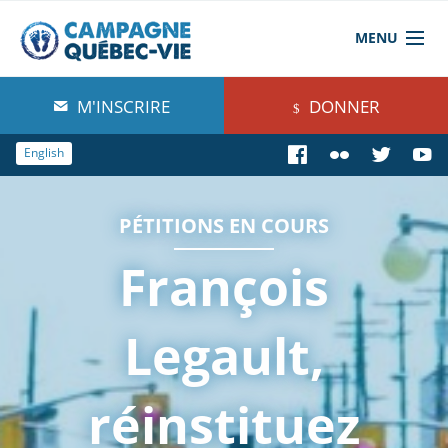
MENU
À propos de nous
M'INSCRIRE
DONNER
Blog
English
Comprendre
PÉTITIONS EN COURS
Agir
François
Boutique
Legault,
réinstituez