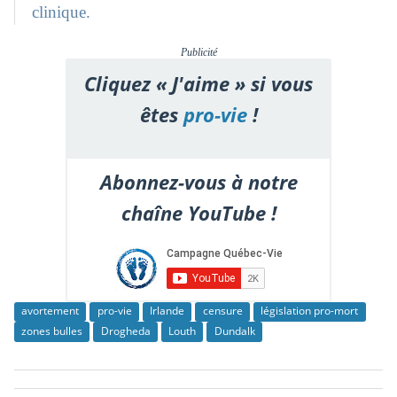
clinique.
Publicité
Cliquez « J'aime » si vous
êtes
pro-vie
!
Abonnez-vous à notre
chaîne YouTube !
avortement
pro-vie
Irlande
censure
législation pro-mort
zones bulles
Drogheda
Louth
Dundalk