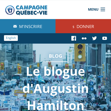
MENU
À propos de nous
M'INSCRIRE
DONNER
Blog
English
Comprendre
BLOG
Agir
Le blogue
Boutique
d'Augustin
Hamilton