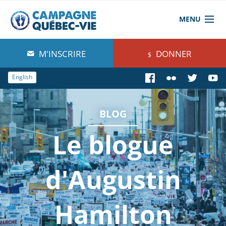
MENU
À propos de nous
M'INSCRIRE
DONNER
Blog
English
Comprendre
BLOG
Agir
Le blogue
Boutique
d'Augustin
Hamilton