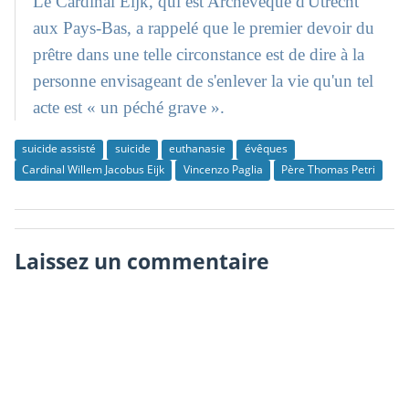
Le Cardinal Eijk, qui est Archevêque d'Utrecht
aux Pays-Bas, a rappelé que le premier devoir du
prêtre dans une telle circonstance est de dire à la
personne envisageant de s'enlever la vie qu'un tel
acte est « un péché grave ».
suicide assisté
suicide
euthanasie
évêques
Cardinal Willem Jacobus Eijk
Vincenzo Paglia
Père Thomas Petri
Laissez un commentaire