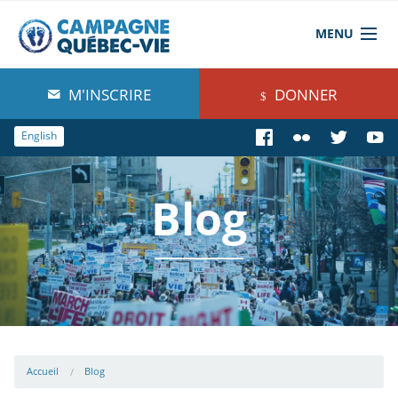
MENU
À propos de nous
M'INSCRIRE
DONNER
Blog
English
Comprendre
Blog
Agir
Boutique
Accueil
Blog