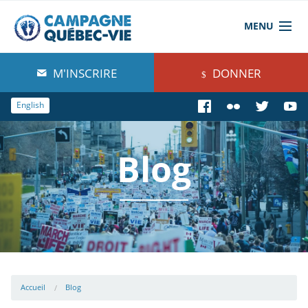
MENU
À propos de nous
M'INSCRIRE
DONNER
Blog
English
Comprendre
Blog
Agir
Boutique
Accueil
Blog